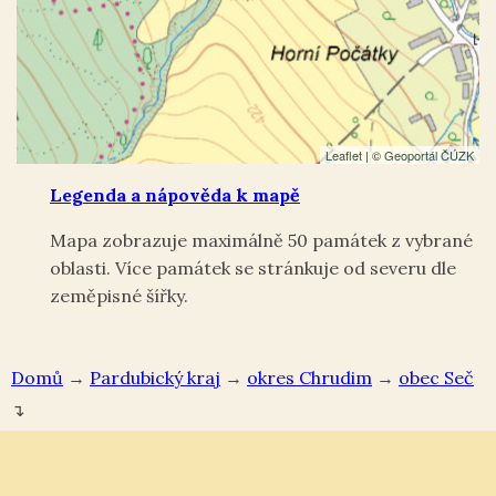
Leaflet
| ©
Geoportál ČÚZK
Legenda a nápověda k mapě
Mapa zobrazuje maximálně 50 památek z vybrané
oblasti. Více památek se stránkuje od severu dle
zeměpisné šířky.
Domů
→
Pardubický kraj
→
okres Chrudim
→
Seč
↴