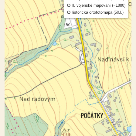
III. vojenské mapování (~1880)
Historická ortofotomapa (50.l.)