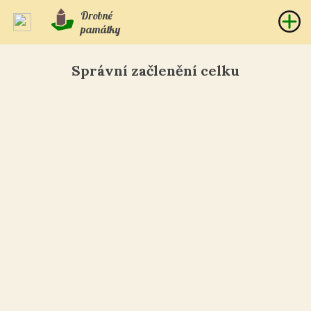
Drobné
památky
Správní začlenění celku