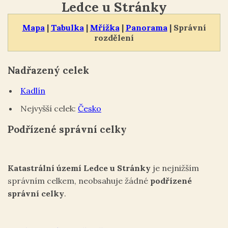
Ledce u Stránky
Mapa
|
Tabulka
|
Mřížka
|
Panorama
| Správní
rozdělení
Nadřazený celek
Kadlín
Nejvyšší celek:
Česko
Podřízené správní celky
Katastrální území Ledce u Stránky
je nejnižším
správním celkem, neobsahuje žádné
podřízené
správní celky
.