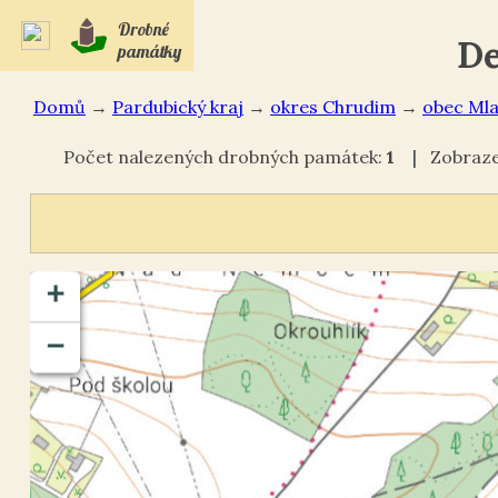
Drobné
De
památky
Domů
→
Pardubický kraj
→
okres Chrudim
→
Mla
Počet nalezených drobných památek:
1
| Zobrazen
+
−