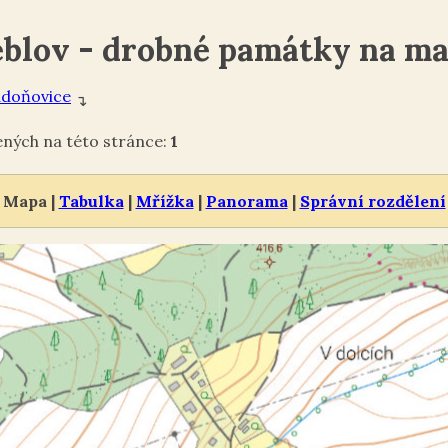
blov - drobné památky na m
doňovice
↴
ých na této stránce:
1
Mapa |
Tabulka
|
Mřížka
|
Panorama
|
Správní rozdělení