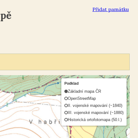
Přidat památku
apě
Podklad
Základní mapa ČR
OpenStreetMap
II. vojenské mapování (~1840)
III. vojenské mapování (~1880)
Historická ortofotomapa (50.l.)