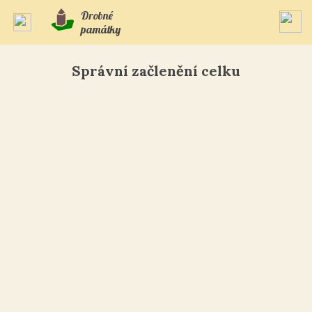
Drobné
památky
Správní začlenění celku