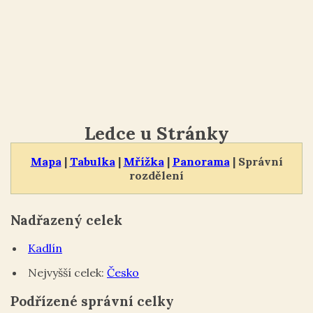
Ledce u Stránky
Mapa
|
Tabulka
|
Mřížka
|
Panorama
| Správní
rozdělení
Nadřazený celek
Kadlín
Nejvyšší celek:
Česko
Podřízené správní celky