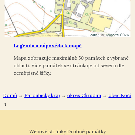
Leaflet
| ©
Geoportál ČÚZK
Legenda a nápověda k mapě
Mapa zobrazuje maximálně 50 památek z vybrané
oblasti. Více památek se stránkuje od severu dle
zeměpisné šířky.
Domů
→
Pardubický kraj
→
okres Chrudim
→
Kočí
↴
Webové stránky Drobné památky