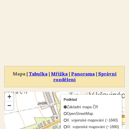
Mapa |
Tabulka
|
Mřížka
|
Panorama
|
Správní
rozdělení
+
Podklad
−
Základní mapa ČR
OpenStreetMap
II. vojenské mapování (~1840)
III. vojenské mapování (~1880)