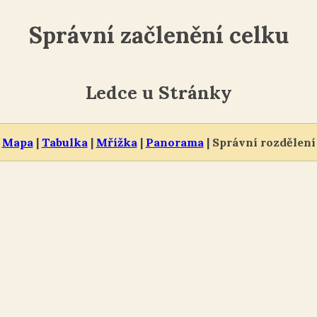
Správní začlenění celku
Ledce u Stránky
Mapa
|
Tabulka
|
Mřížka
|
Panorama
| Správní rozdělení