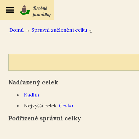
Drobné
památky
Domů
→
Správní začlenění celku
↴
Nadřazený celek
Kadlín
Nejvyšší celek:
Česko
Podřízené správní celky