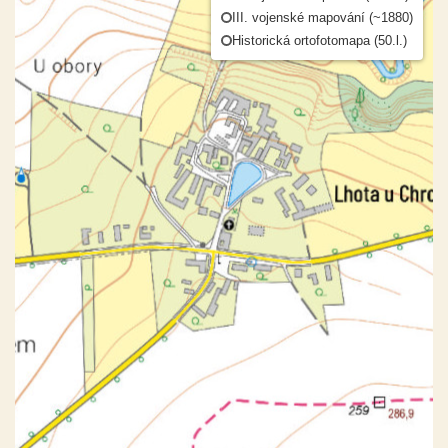
III. vojenské mapování (~1880)
Historická ortofotomapa (50.l.)