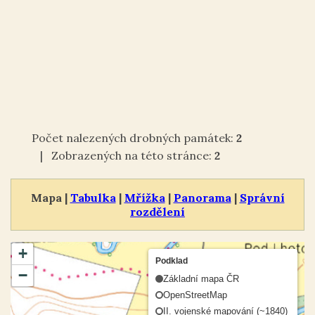
Počet nalezených drobných památek:
2
| Zobrazených na této stránce:
2
Mapa |
Tabulka
|
Mřížka
|
Panorama
|
Správní
rozdělení
+
Podklad
−
Základní mapa ČR
OpenStreetMap
II. vojenské mapování (~1840)