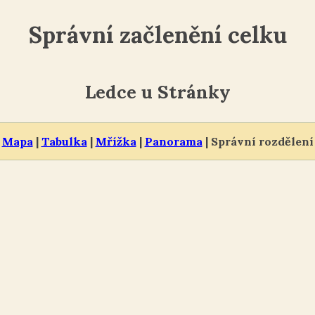
Správní začlenění celku
Ledce u Stránky
Mapa
|
Tabulka
|
Mřížka
|
Panorama
| Správní rozdělení