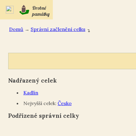
Drobné
památky
Domů
→
Správní začlenění celku
↴
Nadřazený celek
Kadlín
Nejvyšší celek:
Česko
Podřízené správní celky