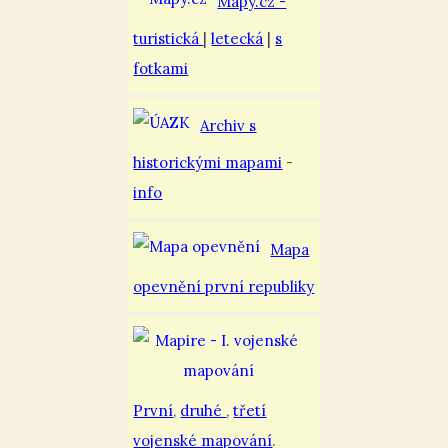
Mapy.cz -
turistická
|
letecká
|
s
fotkami
Archiv s
historickými mapami
-
info
Mapa
opevnění první republiky
První
,
druhé
,
třetí
vojenské mapování
.