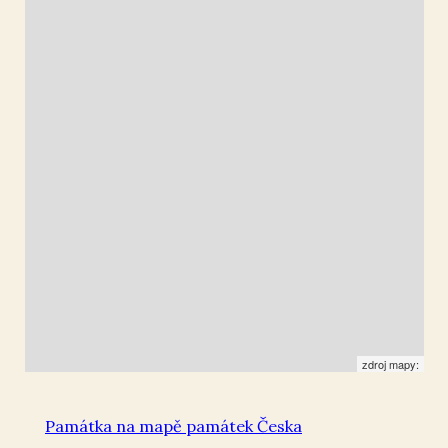
Litice u Plzně
49.695527
,
13.352469
Socha
zdroj mapy:
Památka na mapě památek Česka