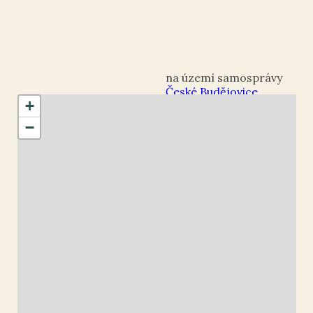
České Budějovice
+
okres České
−
Budějovice
České Budějovice 1
48.974548
,
14.474328
Kašna