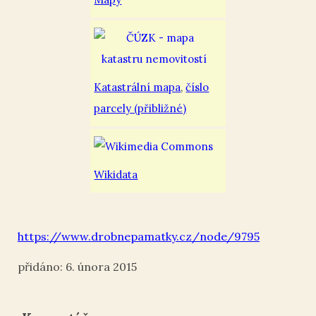
Katastrální mapa
,
číslo
parcely (přibližné)
Wikidata
https://www.drobnepamatky.cz/node/9795
6. února 2015