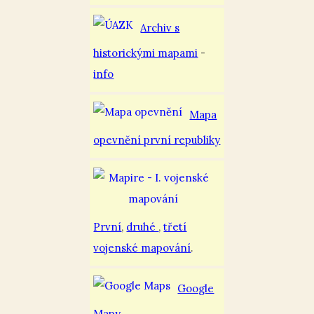
Archiv s
historickými mapami
-
info
Mapa
opevnění první republiky
První
,
druhé
,
třetí
vojenské mapování
.
Google
Mapy