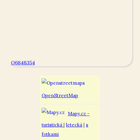
Q6848354
OpenStreetMap
Mapy.cz -
turistická
|
letecká
|
s
fotkami