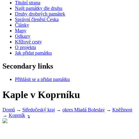
Titulní strana
Najít památky dle druhu
Druhy drobných památek
Správní členění Česka
Články
Mapy
Odkazy
Křížové cesty
O projektu
Jak přidat památku
Secondary links
Přihlásit se a přidat památku
Kaple v Koprníku
Domů
→
Středočeský kraj
→
okres Mladá Boleslav
→
Kněžmost
→
Koprník
↴