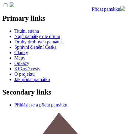
Přidat památku
Primary links
Titulní strana
Najít památky dle druhu
Druhy drobných památek
Správní členění Česka
Články
Mapy
Odkazy
Křížové cesty
O projektu
Jak přidat památku
Secondary links
Přihlásit se a přidat památku