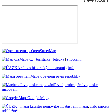
OpenStreetMap
Mapy.cz - turistická
|
letecká
|
s fotkami
Archiv s historickými mapami
-
info
Mapa opevnění první republiky
První
,
druhé
,
třetí vojenské
mapování
.
Google Mapy
Katastrální mapa
,
číslo parcely