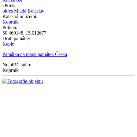
Okres:
−
okres Mladá Boleslav
Katastrální území:
Koprník
Poloha:
50.469148
,
15.012677
Druh památky:
Kaple
Památka na mapě památek Česka
Nejbližší sídlo:
Koprník