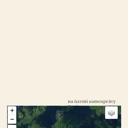
Teplice
+
okres Teplice
−