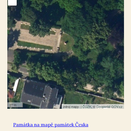
Teplice
50.640389
,
13.833705
Památník
10 m
zdroj mapy: |
ČÚZK
, ©
Geoportál GOV.cz
Památka na mapě památek Česka