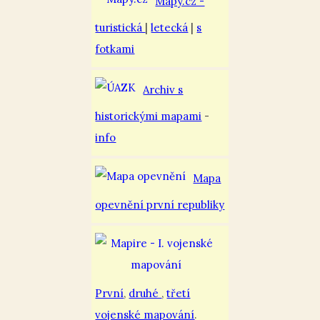
Mapy.cz -
turistická
|
letecká
|
s
fotkami
Archiv s
historickými mapami
-
info
Mapa
opevnění první republiky
První
,
druhé
,
třetí
vojenské mapování
.