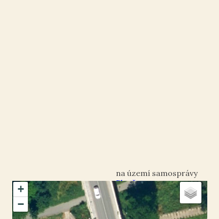
Plzeň
+
okres Plzeň-město
−