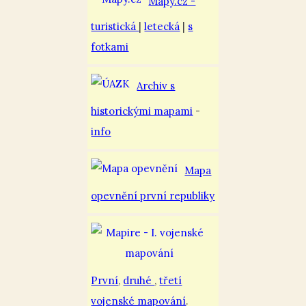
Mapy.cz -
turistická
|
letecká
|
s
fotkami
Archiv s
historickými mapami
-
info
Mapa
opevnění první republiky
První
,
druhé
,
třetí
vojenské mapování
.