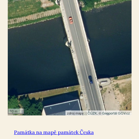
Plzeň
49.750976
,
13.37919
Socha
10 m
zdroj mapy: |
ČÚZK
, ©
Geoportál GOV.cz
Památka na mapě památek Česka