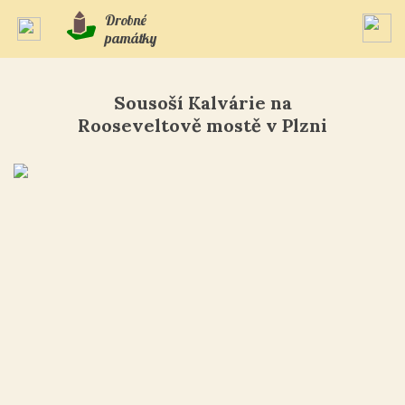
Drobné
památky
Sousoší Kalvárie na
Rooseveltově mostě v Plzni