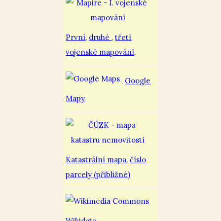
První
,
druhé
,
třetí
vojenské mapování
.
Google
Mapy
Katastrální mapa
,
číslo
parcely (přibližné)
Wikidata