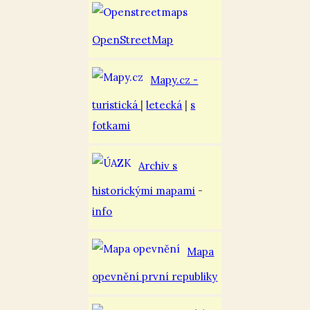
OpenStreetMap
Mapy.cz -
turistická
|
letecká
|
s
fotkami
Archiv s
historickými mapami
-
info
Mapa
opevnění první republiky