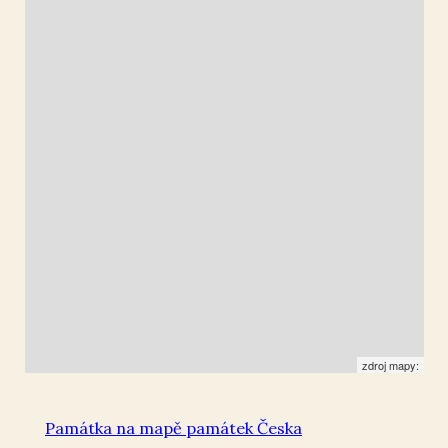
Milevsko
49.450724
,
14.359608
Socha
zdroj mapy:
Památka na mapě památek Česka