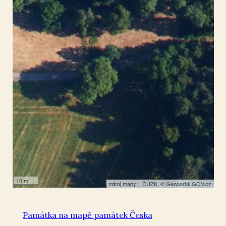
Naděje
50.806655
,
14.655784
Zvonička
10 m
zdroj mapy: |
ČÚZK
, ©
Geoportál GOV.cz
Památka na mapě památek Česka