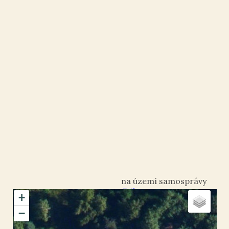
Cvikov
+
okres Česká Lípa
−