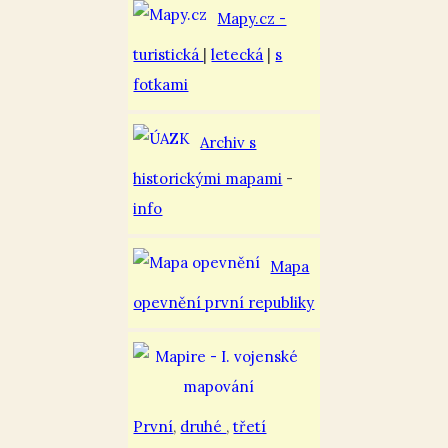
Mapy.cz -
turistická
|
letecká
|
s
fotkami
Archiv s
historickými mapami
-
info
Mapa
opevnění první republiky
První
,
druhé
,
třetí