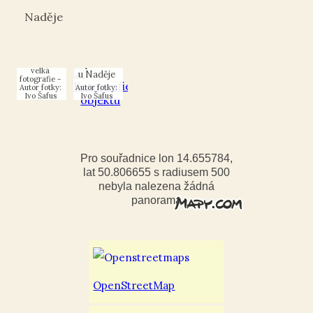
Naděje
Zvonice
na
Zvonice
Dědkově
na
odpočinku
Dědkově
u Naděje
odpočinku
u Naděje
Autor fotky:
Autor fotky:
Ivo Šafus
Ivo Šafus
Pro souřadnice lon 14.655784,
lat 50.806655 s radiusem 500
nebyla nalezena žádná
panorama
OpenStreetMap