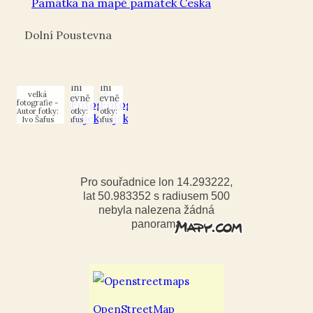
Památka na mapě památek Česka
Socha
Socha
Věčná na
Paní
Paní
křižovatce
Věčná na
Věčná na
ulic
Dolní Poustevna
křižovatce
křižovatce
Hřbitovní
ulic
ulic
a
Hřbitovní
Hřbitovní
Jakamado
a
a
v Dolní
Jakamado
Jakamado
Poustevně
v Dolní
v Dolní
Poustevně
Poustevně
Autor fotky:
Autor fotky:
Autor fotky:
Ivo Šafus
Ivo Šafus
Ivo Šafus
Pro souřadnice lon 14.293222,
lat 50.983352 s radiusem 500
nebyla nalezena žádná
panorama
OpenStreetMap