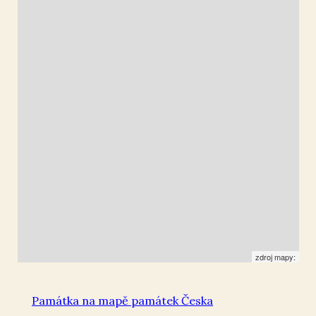
Mikulov na Moravě
48.807902
,
16.650049
Kaplička
zdroj mapy:
Památka na mapě památek Česka