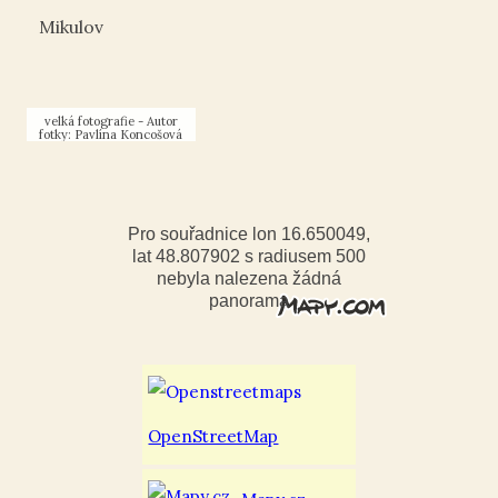
Mikulov
Křížová cesta Svatý
kopeček u Mikulova -
14. zastavení
Autor
fotky: Pavlína Koncošová
Pro souřadnice lon 16.650049,
lat 48.807902 s radiusem 500
nebyla nalezena žádná
panorama
OpenStreetMap