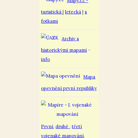
Mapy.cz -
turistická
|
letecká
|
s
fotkami
Archiv s
historickými mapami
-
info
Mapa
opevnění první republiky
První
,
druhé
,
třetí
vojenské mapování
.