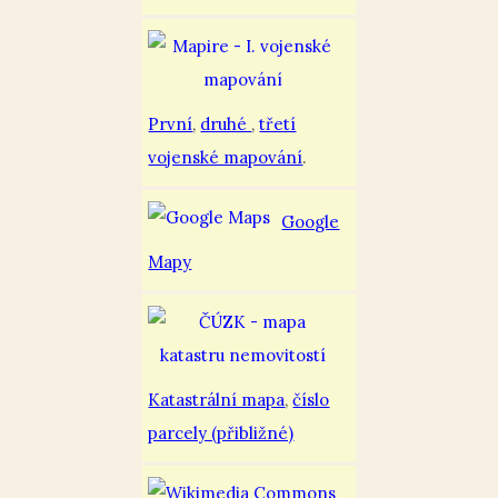
První
,
druhé
,
třetí
vojenské mapování
.
Google
Mapy
Katastrální mapa
,
číslo
parcely (přibližné)