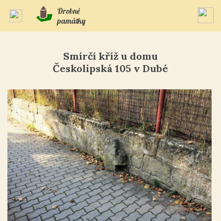
Drobné
památky
Smírčí kříž u domu
Českolipská 105 v Dubé