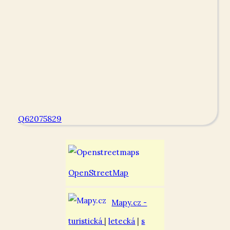
Q62075829
OpenStreetMap
Mapy.cz -
turistická
|
letecká
|
s