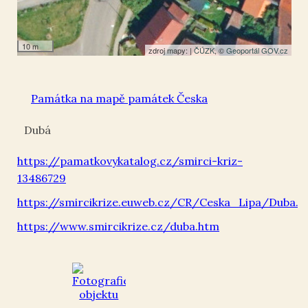
10 m
zdroj mapy: |
ČÚZK
, ©
Geoportál GOV.cz
Památka na mapě památek Česka
Dubá
https://pamatkovykatalog.cz/smirci-kriz-
13486729
https://smircikrize.euweb.cz/CR/Ceska_Lipa/Duba.h
https://www.smircikrize.cz/duba.htm