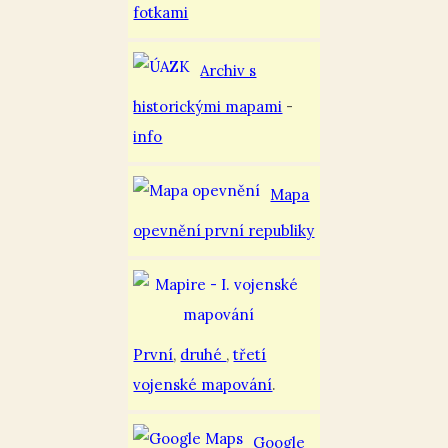
fotkami
Archiv s
historickými mapami
-
info
Mapa
opevnění první republiky
První
,
druhé
,
třetí
vojenské mapování
.
Google