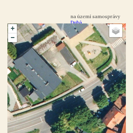
Dubá
+
okres Česká Lípa
−
Dubá
50.540218
,
14.539276
Smírčí kříž