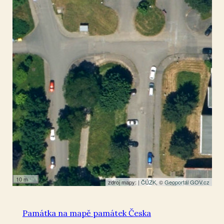
Plzeň
49.760385
,
13.372151
Plastika
10 m
zdroj mapy: |
ČÚZK
, ©
Geoportál GOV.cz
Památka na mapě památek Česka