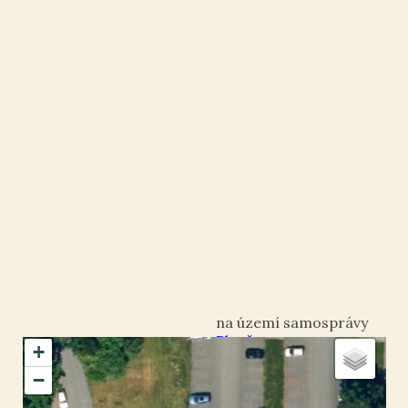
Plzeň
+
okres Plzeň-město
−