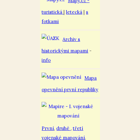
Mapy.cz -
turistická
|
letecká
|
s
fotkami
Archiv s
historickými mapami
-
info
Mapa
opevnění první republiky
První
,
druhé
,
třetí
vojenské mapování
.