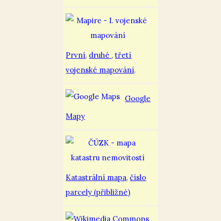
První
,
druhé
,
třetí
vojenské mapování
.
Google
Mapy
Katastrální mapa
,
číslo
parcely (přibližné)