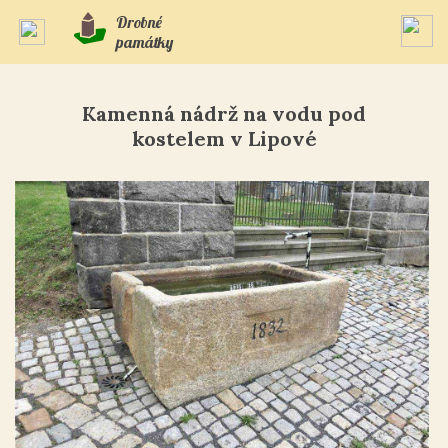
Drobné
památky
Kamenná nádrž na vodu pod
kostelem v Lipové