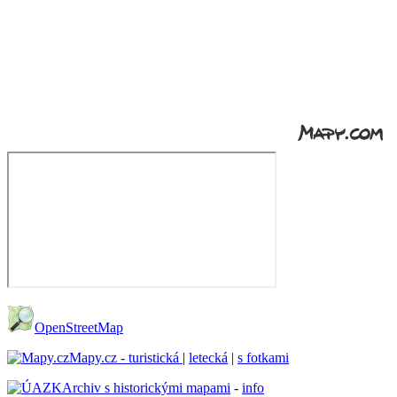
OpenStreetMap
Mapy.cz - turistická
|
letecká
|
s fotkami
Archiv s historickými mapami
-
info