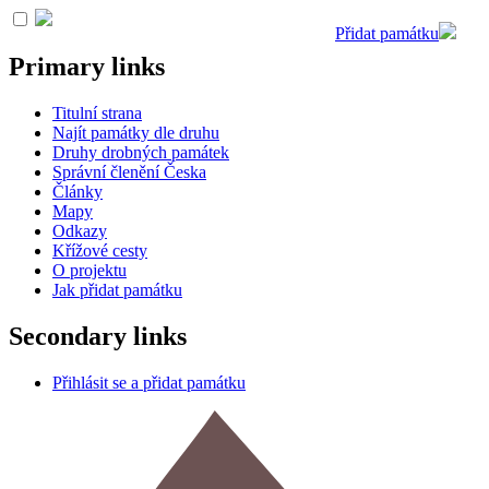
Přidat památku
Primary links
Titulní strana
Najít památky dle druhu
Druhy drobných památek
Správní členění Česka
Články
Mapy
Odkazy
Křížové cesty
O projektu
Jak přidat památku
Secondary links
Přihlásit se a přidat památku