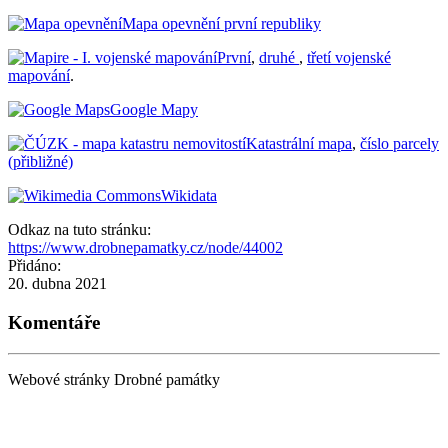
Mapa opevnění první republiky
První
,
druhé
,
třetí vojenské
mapování
.
Google Mapy
Katastrální mapa
,
číslo parcely
(přibližné)
Wikidata
Odkaz na tuto stránku:
https://www.drobnepamatky.cz/node/44002
Přidáno:
20. dubna 2021
Komentáře
Webové stránky Drobné památky
Tisk ¶
|
Kontakt „“
|
Nahoru ↑