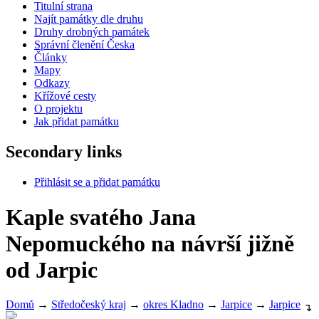
Titulní strana
Najít památky dle druhu
Druhy drobných památek
Správní členění Česka
Články
Mapy
Odkazy
Křížové cesty
O projektu
Jak přidat památku
Secondary links
Přihlásit se a přidat památku
Kaple svatého Jana
Nepomuckého na návrší jižně
od Jarpic
Domů
→
Středočeský kraj
→
okres Kladno
→
Jarpice
→
Jarpice
↴