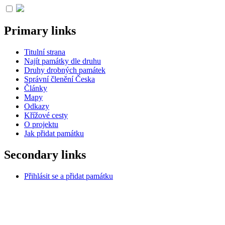
Primary links
Titulní strana
Najít památky dle druhu
Druhy drobných památek
Správní členění Česka
Články
Mapy
Odkazy
Křížové cesty
O projektu
Jak přidat památku
Secondary links
Přihlásit se a přidat památku