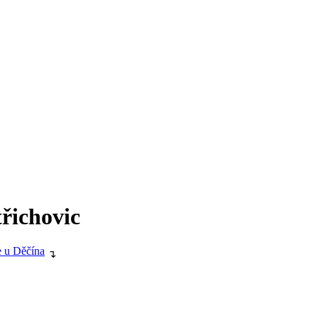
řichovic
e u Děčína
↴