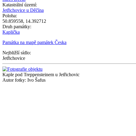
Katastrální území:
Jetřichovice u Děčína
Poloha:
50.859558
,
14.392712
Druh památky:
Kaplička
Památka na mapě památek Česka
Nejbližší sídlo:
Jetřichovice
Kaple pod Treppensteinem u Jetřichovic
Autor fotky: Ivo Šafus