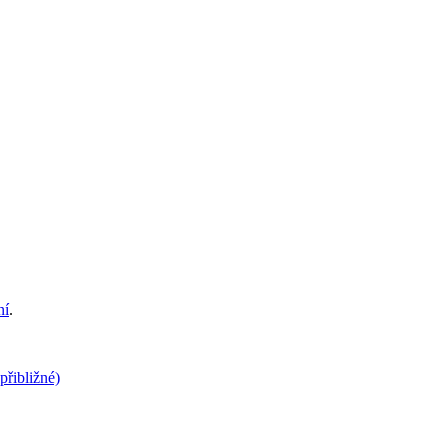
ní
.
(přibližné)