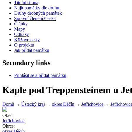
Titulní strana
Najít památky dle druhu
Druhy drobných památek
Správní členění Česka
Články
Mapy
Odkazy
Křížové cesty
O projektu
Jak přidat památku
Secondary links
Přihlásit se a přidat památku
Kaple pod Treppensteinem u Jet
Domů
→
Ústecký kraj
→
okres Děčín
→
Jetřichovice
→
Jetřichovic
Obec:
+
Jetřichovice
Okres:
−
okres Děčín