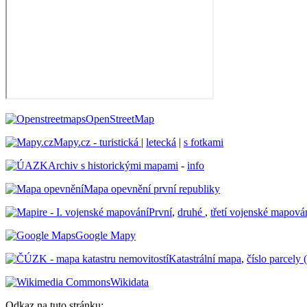
OpenStreetMap
Mapy.cz - turistická
|
letecká
|
s fotkami
Archiv s historickými mapami
-
info
Mapa opevnění první republiky
První
,
druhé
,
třetí vojenské mapová
Google Mapy
Katastrální mapa
,
číslo parcely 
Wikidata