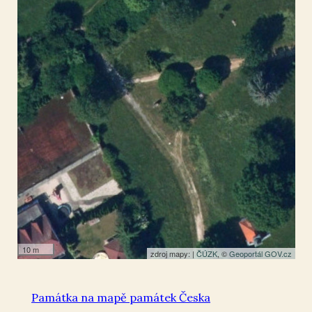
Horní Litvínov
50.6039
,
13.615339
Plastika
10 m
zdroj mapy: |
ČÚZK
, ©
Geoportál GOV.cz
Památka na mapě památek Česka