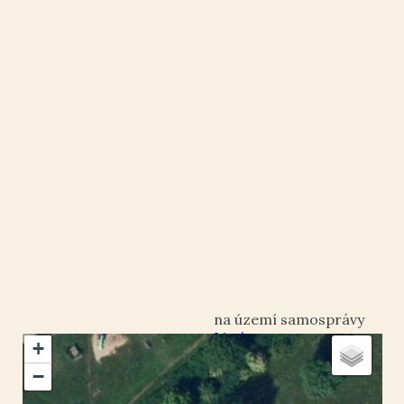
Litvínov
+
okres Most
−