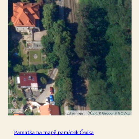
Sázava u Davle
49.884981
,
14.395955
Kaple
10 m
zdroj mapy: |
ČÚZK
, ©
Geoportál GOV.cz
Památka na mapě památek Česka