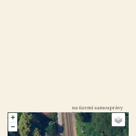
Davle
+
okres Praha-západ
−