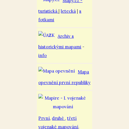
Mapy.cz -
turistická
|
letecká
|
s
fotkami
Archiv s
historickými mapami
-
info
Mapa
opevnění první republiky
První
,
druhé
,
třetí
vojenské mapování
.