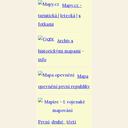
Mapy.cz -
turistická
|
letecká
|
s
fotkami
Archiv s
historickými mapami
-
info
Mapa
opevnění první republiky
První
,
druhé
,
třetí