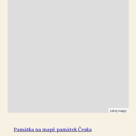
Zlonice
50.284768
,
14.092652
Socha
zdroj mapy:
Památka na mapě památek Česka