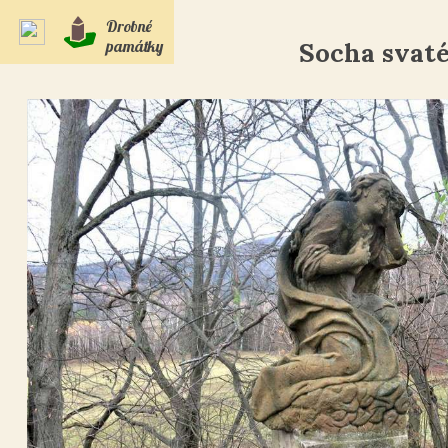
Drobné
památky
Socha svat