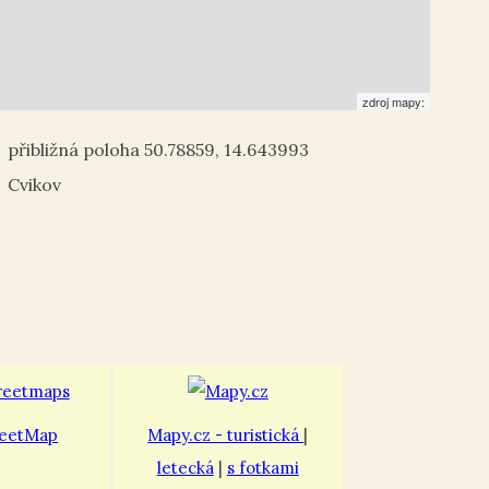
zdroj mapy:
50.78859
,
14.643993
Cvikov
eetMap
Mapy.cz - turistická
|
letecká
|
s fotkami