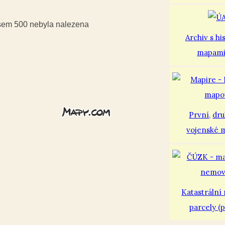
usem 500 nebyla nalezena
Archiv s hi
mapam
První
,
dr
vojenské 
Katastrální
parcely (p