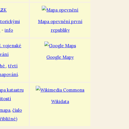
storickými
Mapa opevnění první
i
-
info
republiky
Google Mapy
uhé
,
třetí
mapování
.
Wikidata
 mapa
,
číslo
řibližné)