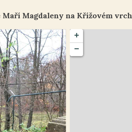
é Maří Magdaleny na Křížovém vrch
+
−