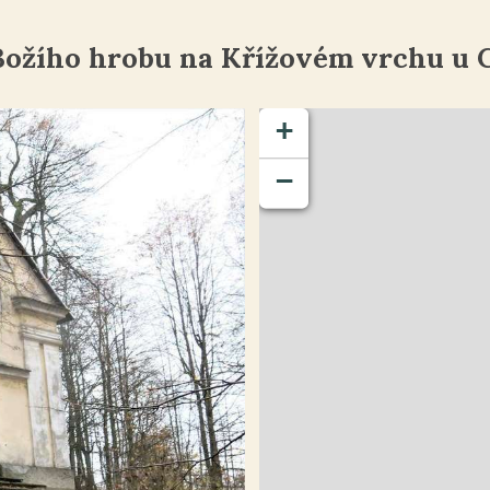
Božího hrobu na Křížovém vrchu u 
+
−