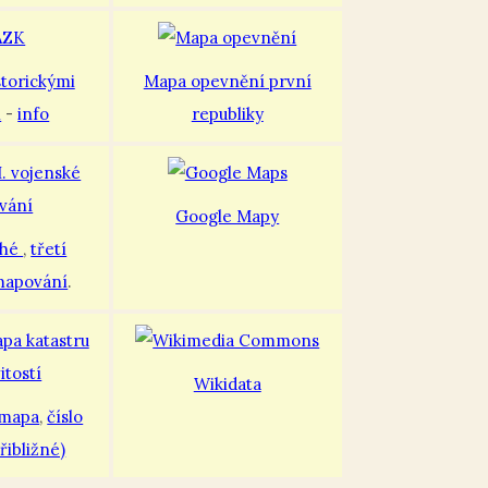
storickými
Mapa opevnění první
i
-
info
republiky
Google Mapy
uhé
,
třetí
mapování
.
Wikidata
 mapa
,
číslo
řibližné)