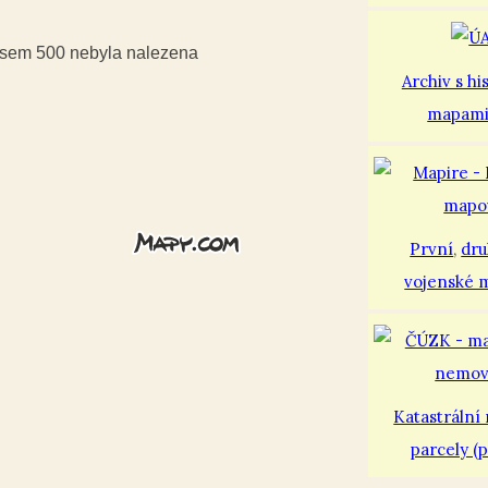
iusem 500 nebyla nalezena
Archiv s hi
mapam
První
,
dr
vojenské 
Katastrální
parcely (p