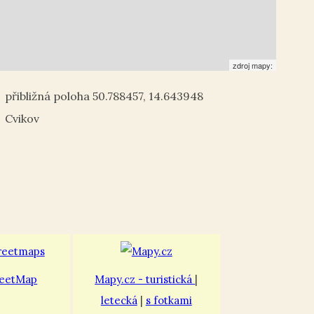
zdroj mapy:
50.788457
,
14.643948
Cvikov
eetMap
Mapy.cz - turistická
|
letecká
|
s fotkami