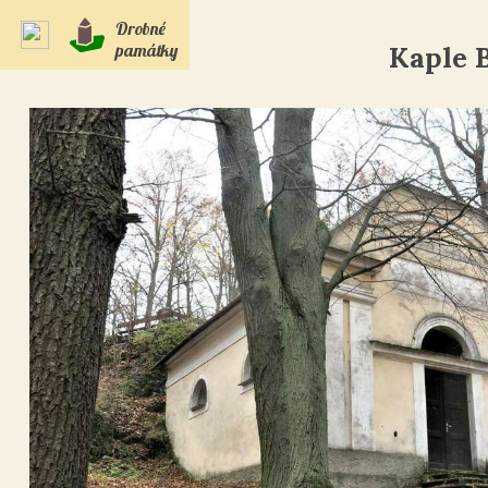
Drobné
památky
Kaple 