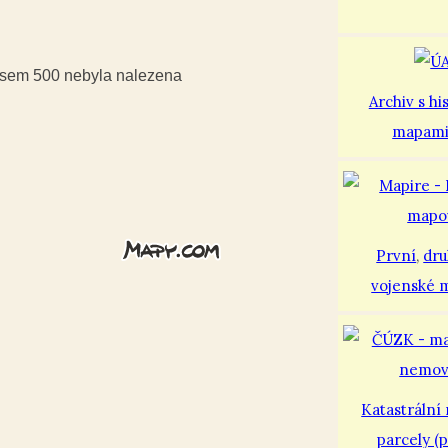
iusem 500 nebyla nalezena
Archiv s hi
mapam
První
,
dr
vojenské 
Katastrální
parcely (p