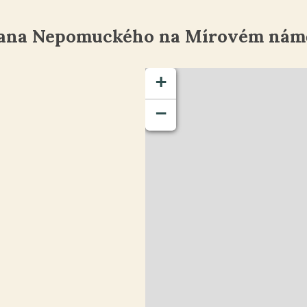
Jana Nepomuckého na Mírovém náměs
+
−