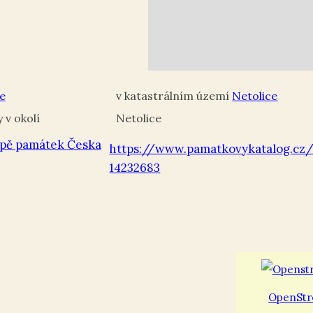
e
Netolice
Netolice
pě památek Česka
https://www.pamatkovykatalog.cz
14232683
OpenStr