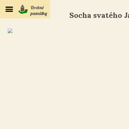
Drobné
památky
Socha svatého 