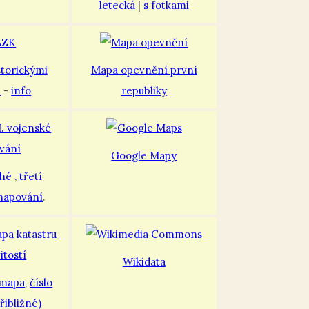
letecká
|
s fotkami
storickými
Mapa opevnění první
i
-
info
republiky
Google Mapy
uhé
,
třetí
mapování
.
Wikidata
 mapa
,
číslo
řibližné)