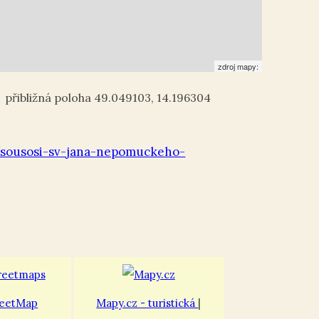
zdroj mapy:
49.049103
,
14.196304
/sousosi-sv-jana-nepomuckeho-
eetMap
Mapy.cz - turistická
|