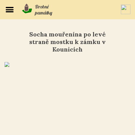
Drobné
památky
Socha mouřenína po levé
straně mostku k zámku v
Kounicích