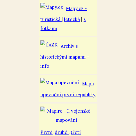
Mapy.cz -
turistická
|
letecká
|
s
fotkami
Archiv s
historickými mapami
-
info
Mapa
opevnění první republiky
První
,
druhé
,
třetí