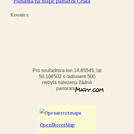
Památka na mapě památek Česka
Kounice
Pro souřadnice lon 14.85545, lat
50.108502 s radiusem 500
nebyla nalezena žádná
panorama
OpenStreetMap