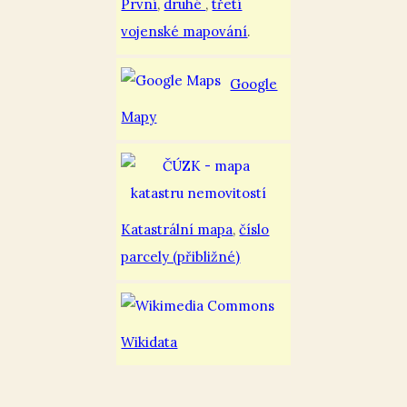
První
,
druhé
,
třetí
vojenské mapování
.
Google
Mapy
Katastrální mapa
,
číslo
parcely (přibližné)
Wikidata