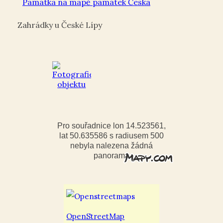
Památka na mapě památek Česka
Zahrádky u České Lípy
Pro souřadnice lon 14.523561,
lat 50.635586 s radiusem 500
nebyla nalezena žádná
panorama
OpenStreetMap