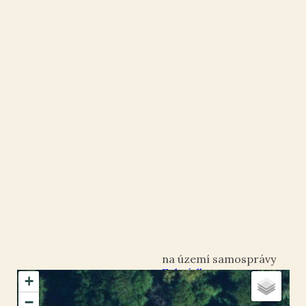
Zahrádky
+
okres Česká Lípa
−