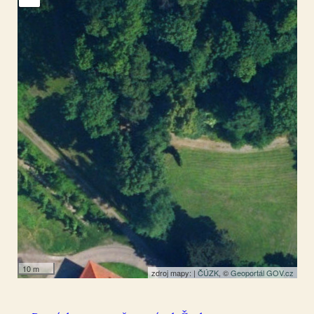
Zahrádky u České Lípy
50.635586
,
14.523561
Socha
10 m
zdroj mapy: |
ČÚZK
, ©
Geoportál GOV.cz