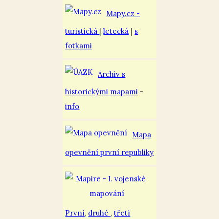
Mapy.cz -
turistická
|
letecká
|
s
fotkami
Archiv s
historickými mapami
-
info
Mapa
opevnění první republiky
První
,
druhé
,
třetí