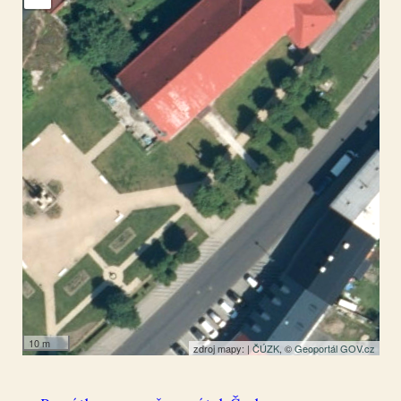
Nejdek
50.325389
,
12.733499
Sloup
10 m
zdroj mapy: |
ČÚZK
, ©
Geoportál GOV.cz