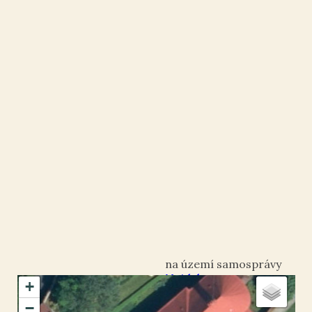
Nejdek
+
okres Karlovy Vary
−