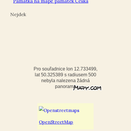
Památka na mapě památek Česka
Nejdek
Pro souřadnice lon 12.733499,
lat 50.325389 s radiusem 500
nebyla nalezena žádná
panorama
OpenStreetMap