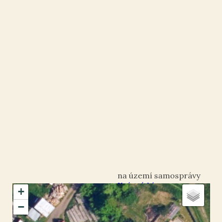
Krásná Lípa
+
okres Děčín
−