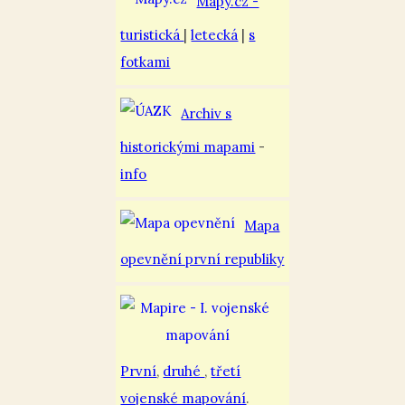
Mapy.cz -
turistická
|
letecká
|
s
fotkami
Archiv s
historickými mapami
-
info
Mapa
opevnění první republiky
První
,
druhé
,
třetí
vojenské mapování
.