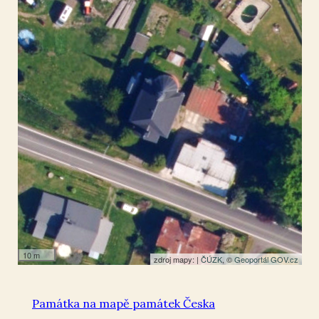
Vlčí Hora
50.932371
,
14.463499
Kaple
10 m
zdroj mapy: |
ČÚZK
, ©
Geoportál GOV.cz
Památka na mapě památek Česka