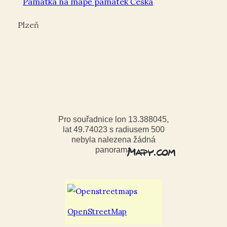
Památka na mapě památek Česka
Plzeň
Pro souřadnice lon 13.388045,
lat 49.74023 s radiusem 500
nebyla nalezena žádná
panorama
OpenStreetMap