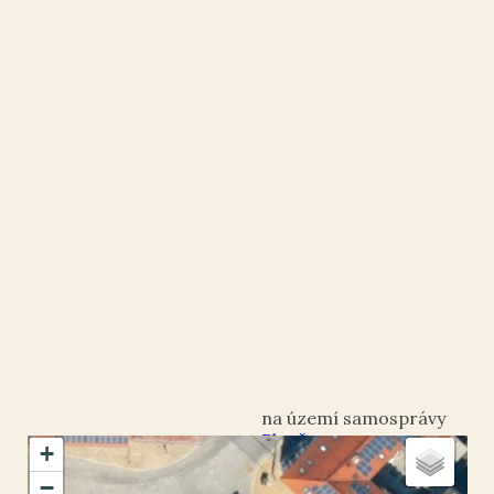
Plzeň
+
okres Plzeň-město
−