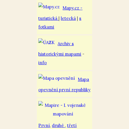
Mapy.cz -
turistická
|
letecká
|
s
fotkami
Archiv s
historickými mapami
-
info
Mapa
opevnění první republiky
První
,
druhé
,
třetí