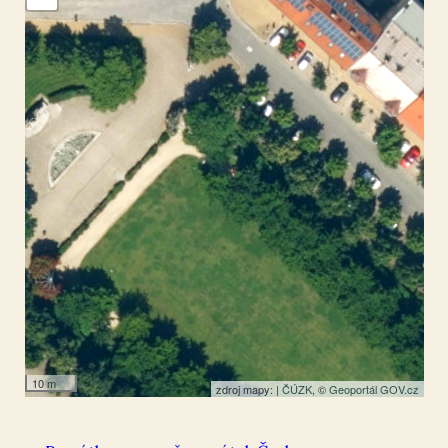
Plzeň
49.74023
,
13.388045
Památník
10 m
zdroj mapy: |
ČÚZK
, ©
Geoportál GOV.cz