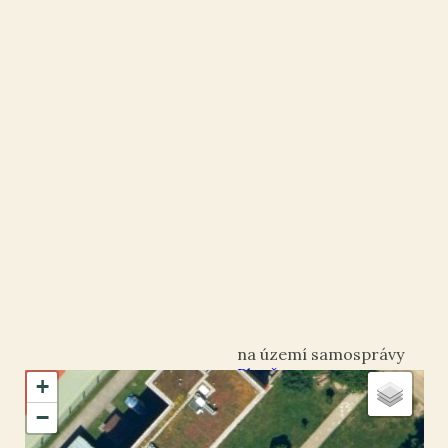
Plzeň
+
okres Plzeň-město
−