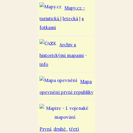
Mapy.cz -
turistická
|
letecká
|
s
fotkami
Archiv s
historickými mapami
-
info
Mapa
opevnění první republiky
První
,
druhé
,
třetí