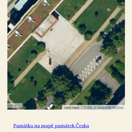
Plzeň
49.728762
,
13.405216
Památník
10 m
zdroj mapy: |
ČÚZK
, ©
Geoportál GOV.cz
Památka na mapě památek Česka