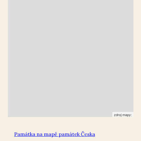
Roudnice nad Labem
50.419873
,
14.275389
Kaplička
zdroj mapy:
Památka na mapě památek Česka