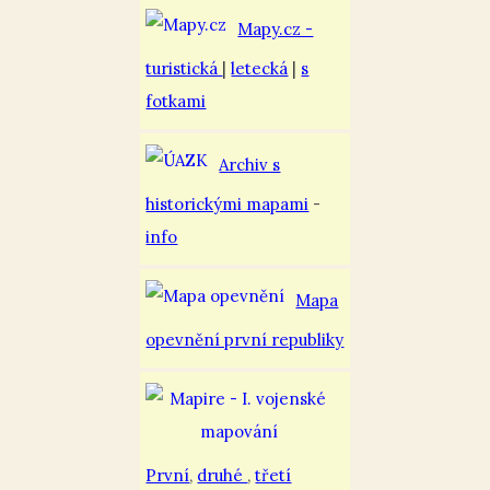
Mapy.cz -
turistická
|
letecká
|
s
fotkami
Archiv s
historickými mapami
-
info
Mapa
opevnění první republiky
První
,
druhé
,
třetí