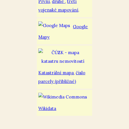
První
,
druhé
,
třetí
vojenské mapování
.
Google
Mapy
Katastrální mapa
,
číslo
parcely (přibližné)
Wikidata