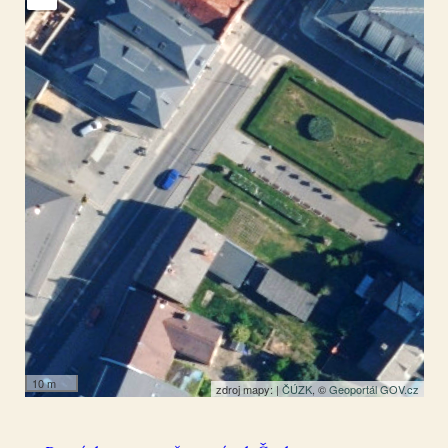
Jablonné v Podještědí
50.765711
,
14.761062
Socha
10 m
zdroj mapy: |
ČÚZK
, ©
Geoportál GOV.cz