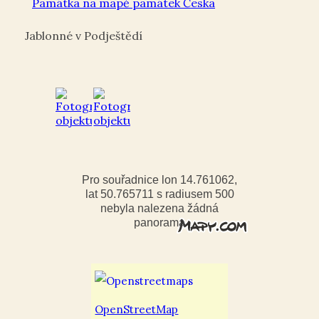
Památka na mapě památek Česka
Jablonné v Podještědí
Pro souřadnice lon 14.761062,
lat 50.765711 s radiusem 500
nebyla nalezena žádná
panorama
OpenStreetMap