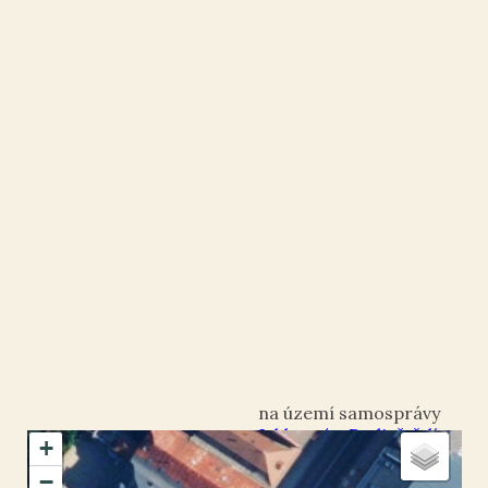
Jablonné v Podještědí
+
okres Liberec
−