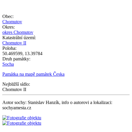
10 m
zdroj mapy: |
ČÚZK
, ©
Geoportál GOV.cz
Leaflet
Obec:
+
Chomutov
Okres:
−
okres Chomutov
Katastrální území:
Chomutov II
Poloha:
50.469599
,
13.39784
Druh památky:
Socha
Památka na mapě památek Česka
Nejbližší sídlo:
Chomutov II
Aotor sochy: Stanislav Hanzík, info o autorovi a lokalizaci:
sochyamesta.cz