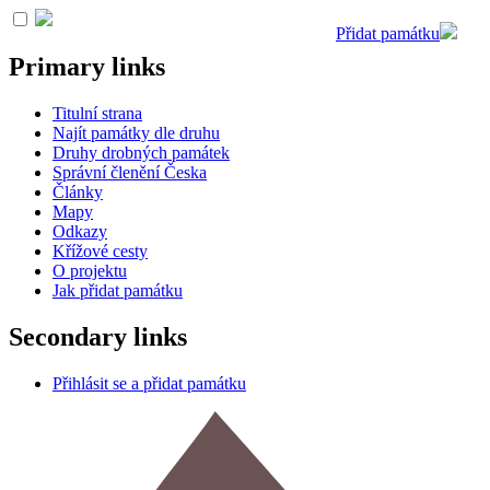
Přidat památku
Primary links
Titulní strana
Najít památky dle druhu
Druhy drobných památek
Správní členění Česka
Články
Mapy
Odkazy
Křížové cesty
O projektu
Jak přidat památku
Secondary links
Přihlásit se a přidat památku