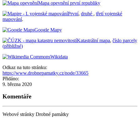
Mapa opevnění první republiky
První
,
druhé
,
třetí vojenské
mapování
.
Google Mapy
Katastrální mapa
,
číslo parcely
(přibližné)
Wikidata
Odkaz na tuto stránku:
https://www.drobnepamatky.cz/node/33665
Přidáno:
9. března 2020
Komentáře
Webové stránky Drobné památky
Tisk ¶
|
Kontakt „“
|
Nahoru ↑