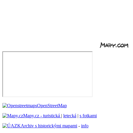
OpenStreetMap
Mapy.cz - turistická
|
letecká
|
s fotkami
Archiv s historickými mapami
-
info