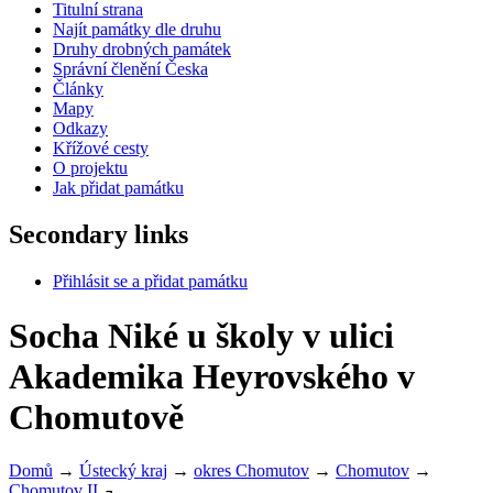
Titulní strana
Najít památky dle druhu
Druhy drobných památek
Správní členění Česka
Články
Mapy
Odkazy
Křížové cesty
O projektu
Jak přidat památku
Secondary links
Přihlásit se a přidat památku
Socha Niké u školy v ulici
Akademika Heyrovského v
Chomutově
Domů
→
Ústecký kraj
→
okres Chomutov
→
Chomutov
→
Chomutov II