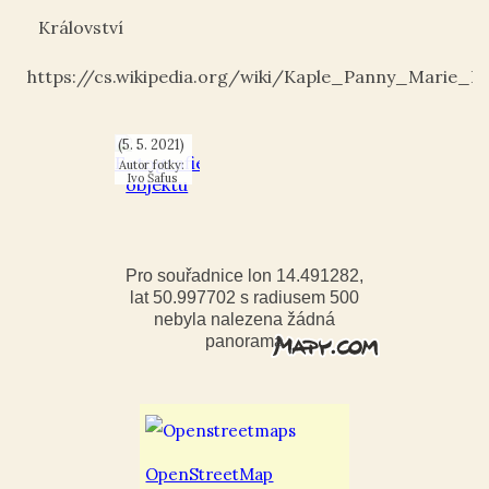
Království
Kaple
Panny
Marie
https://cs.wikipedia.org/wiki/Kaple_Panny_Mari
Bolestné
v
Království
u Šluknova
(5. 5. 2021)
Autor fotky:
Ivo Šafus
Pro souřadnice lon 14.491282,
lat 50.997702 s radiusem 500
nebyla nalezena žádná
panorama
OpenStreetMap