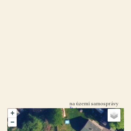
Šluknov
+
okres Děčín
−