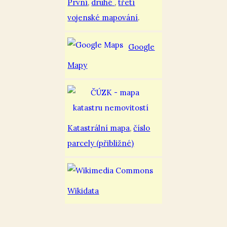
První
,
druhé
,
třetí
vojenské mapování
.
Google
Mapy
Katastrální mapa
,
číslo
parcely (přibližné)
Wikidata