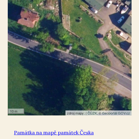
Království
50.997702
,
14.491282
Kaple
10 m
zdroj mapy: |
ČÚZK
, ©
Geoportál GOV.cz
Památka na mapě památek Česka