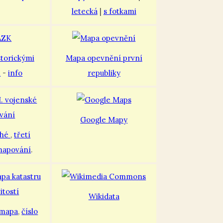
letecká
|
s fotkami
storickými
Mapa opevnění první
i
-
info
republiky
Google Mapy
uhé
,
třetí
mapování
.
Wikidata
 mapa
,
číslo