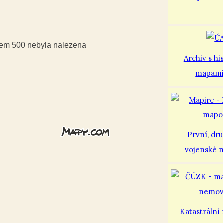
usem 500 nebyla nalezena
Archiv s hi
mapam
První
,
dr
vojenské 
Katastrální