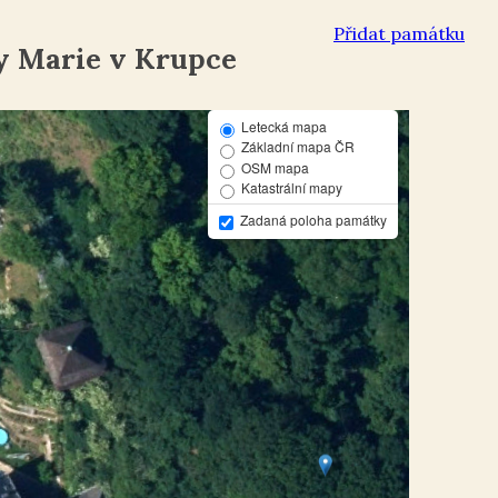
Přidat památku
y Marie v Krupce
Letecká mapa
Základní mapa ČR
OSM mapa
Katastrální mapy
Zadaná poloha památky