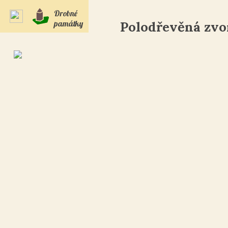
Drobné
památky
Polodřevěná zvo