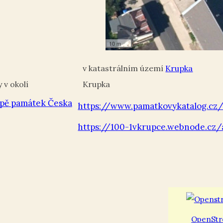
10 m
Krupka
Krupka
pě památek Česka
https://www.pamatkovykatalog.cz/
https://100-1vkrupce.webnode.cz
OpenStr