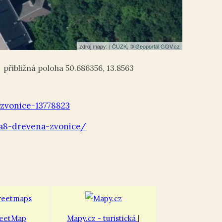
zdroj mapy: |
ČÚZK
, ©
Geoportál GOV.cz
50.686356
,
13.8563
zvonice-13778823
/a8-drevena-zvonice/
eetMap
Mapy.cz - turistická
|