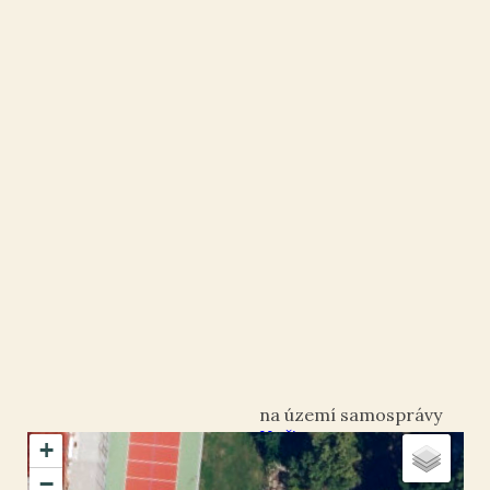
Hořice
+
okres Jičín
−