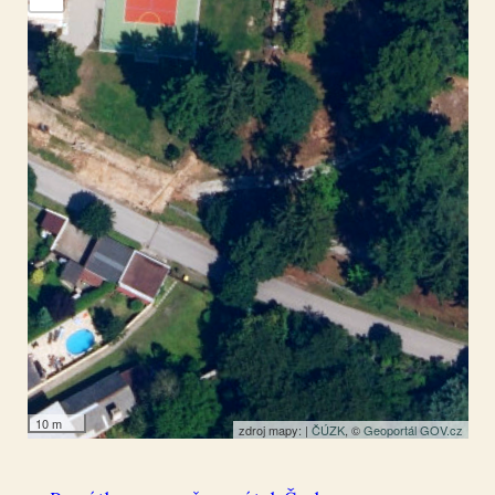
Hořice v Podkrkonoší
50.36532
,
15.638073
Socha
10 m
zdroj mapy: |
ČÚZK
, ©
Geoportál GOV.cz