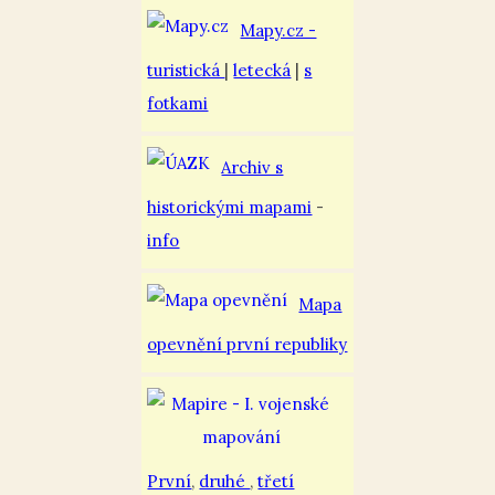
Mapy.cz -
turistická
|
letecká
|
s
fotkami
Archiv s
historickými mapami
-
info
Mapa
opevnění první republiky
První
,
druhé
,
třetí