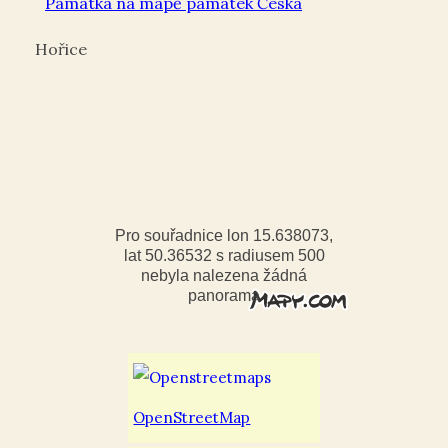
Památka na mapě památek Česka
Hořice
Pro souřadnice lon 15.638073,
lat 50.36532 s radiusem 500
nebyla nalezena žádná
panorama
OpenStreetMap