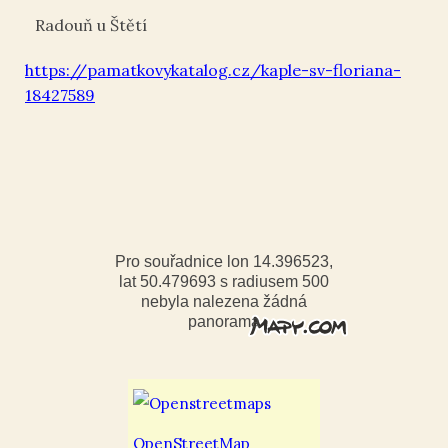
Radouň u Štětí
https://pamatkovykatalog.cz/kaple-sv-floriana-
18427589
Pro souřadnice lon 14.396523,
lat 50.479693 s radiusem 500
nebyla nalezena žádná
panorama
OpenStreetMap