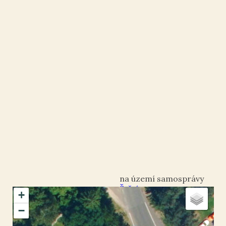
Štětí
+
okres Litoměřice
−