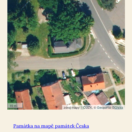
Radouň u Štětí
50.479693
,
14.396523
Kaple
10 m
zdroj mapy: |
ČÚZK
, ©
Geoportál GOV.cz
Památka na mapě památek Česka