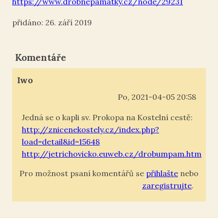
https://www.drobnepamatky.cz/node/29231
26. září 2019
Komentáře
Iwo
Po, 2021-04-05 20:58
Jedná se o kapli sv. Prokopa na Kostelní cestě:
http://znicenekostely.cz/index.php?
load=detail&id=15648
http://jetrichovicko.euweb.cz/drobumpam.htm
Pro možnost psaní komentářů se
přihlašte
nebo
zaregistrujte
.