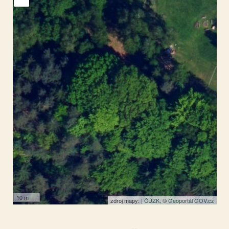
Rynartice
50.850483
,
14.413588
Kaplička
10 m
zdroj mapy: |
ČÚZK
, ©
Geoportál GOV.cz