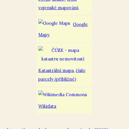
vojenské mapování
.
Google
Mapy
Katastrální mapa
,
číslo
parcely (přibližné)
Wikidata