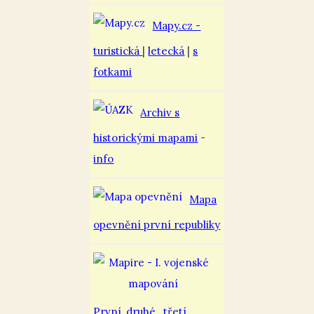
Mapy.cz -
turistická
|
letecká
|
s
fotkami
Archiv s
historickými mapami
-
info
Mapa
opevnění první republiky
První
,
druhé
,
třetí