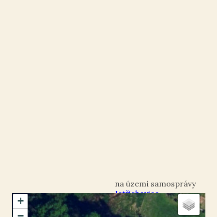
Jetřichovice
+
okres Děčín
−