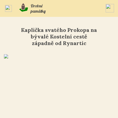
Drobné
památky
Kaplička svatého Prokopa na
bývalé Kostelní cestě
západně od Rynartic