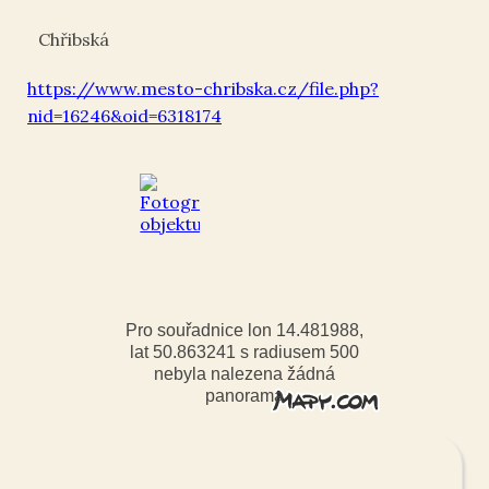
Chřibská
https://www.mesto-chribska.cz/file.php?
nid=16246&oid=6318174
Pro souřadnice lon 14.481988,
lat 50.863241 s radiusem 500
nebyla nalezena žádná
panorama