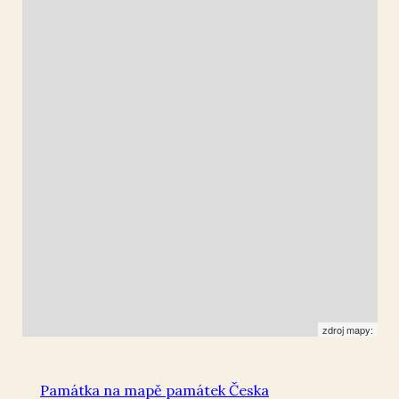
Chřibská
50.863241
,
14.481988
Kašna
zdroj mapy:
Památka na mapě památek Česka