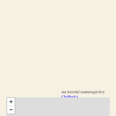
Chřibská
+
okres Děčín
−