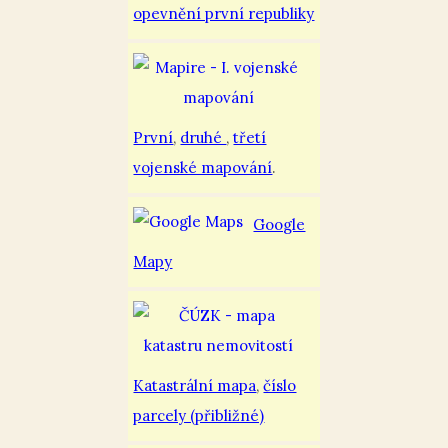
opevnění první republiky
První
,
druhé
,
třetí
vojenské mapování
.
Google
Mapy
Katastrální mapa
,
číslo
parcely (přibližné)