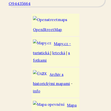
Q94435664
OpenStreetMap
Mapy.cz -
turistická
|
letecká
|
s
fotkami
Archiv s
historickými mapami
-
info
Mapa