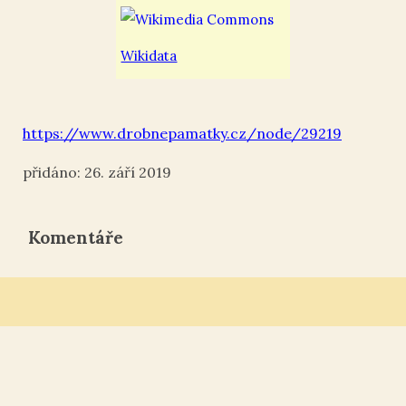
Wikidata
https://www.drobnepamatky.cz/node/29219
26. září 2019
Komentáře
Webové stránky Drobné památky
Tisk ¶
|
Kontakt „“
|
Nahoru ↑