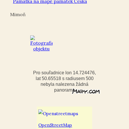
Památka na mapě památek Česka
Mimoň
Pro souřadnice lon 14.724476,
lat 50.65518 s radiusem 500
nebyla nalezena žádná
panorama
OpenStreetMap