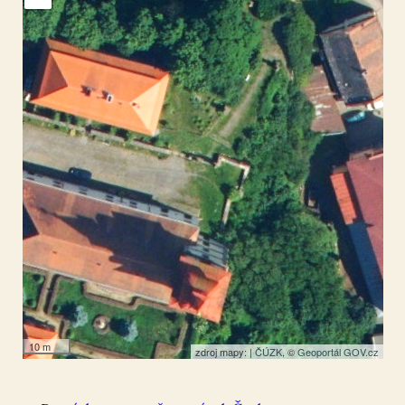
Mimoň
50.65518
,
14.724476
Socha
10 m
zdroj mapy: |
ČÚZK
, ©
Geoportál GOV.cz