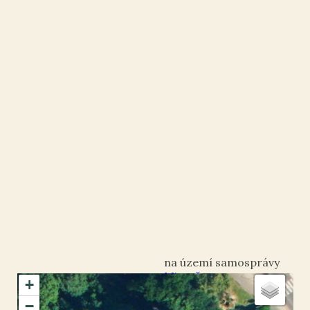
Mimoň
+
okres Česká Lípa
−