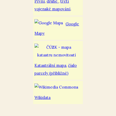
První
,
druhé
,
třetí
vojenské mapování
.
Google
Mapy
Katastrální mapa
,
číslo
parcely (přibližné)
Wikidata