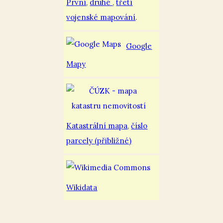
První
,
druhé
,
třetí
vojenské mapování
.
Google
Mapy
Katastrální mapa
,
číslo
parcely (přibližné)
Wikidata