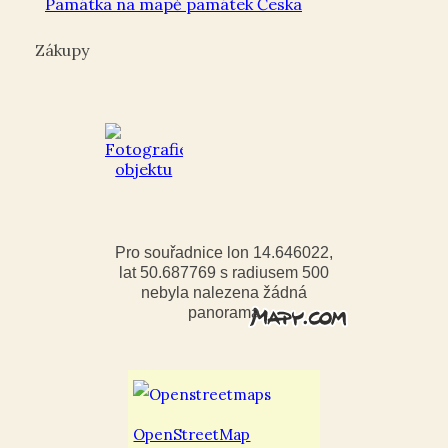
Památka na mapě památek Česka
Zákupy
Pro souřadnice lon 14.646022,
lat 50.687769 s radiusem 500
nebyla nalezena žádná
panorama
OpenStreetMap