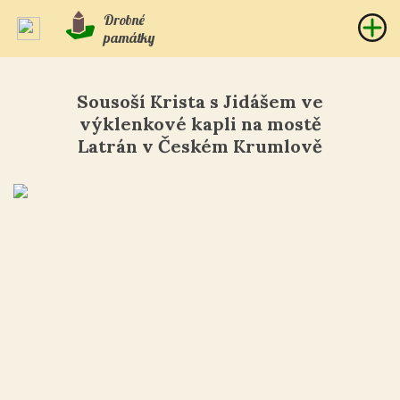
Drobné
památky
Sousoší Krista s Jidášem ve
výklenkové kapli na mostě
Latrán v Českém Krumlově