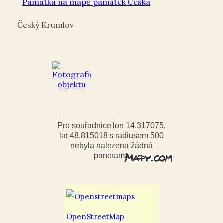
Památka na mapě památek Česka
Český Krumlov
Pro souřadnice lon 14.317075,
lat 48.815018 s radiusem 500
nebyla nalezena žádná
panorama
OpenStreetMap