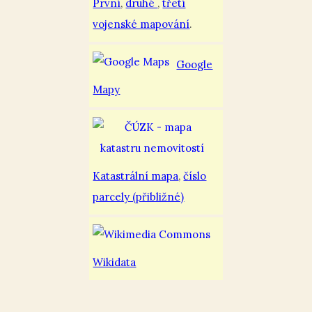
První
,
druhé
,
třetí
vojenské mapování
.
Google
Mapy
Katastrální mapa
,
číslo
parcely (přibližné)
Wikidata