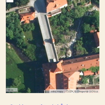
Český Krumlov
48.815018
,
14.317075
Socha
10 m
zdroj mapy: |
ČÚZK
, ©
Geoportál GOV.cz