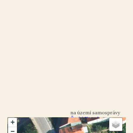
Český Krumlov
+
okres Český Krumlov
−