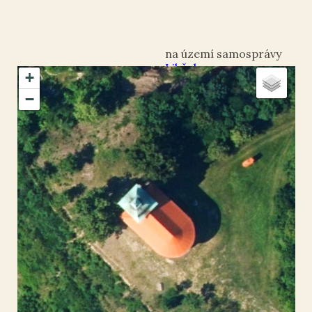
Liběchov
+
okres Mělník
−
Liběchov
50.406082
,
14.448995
Kaple