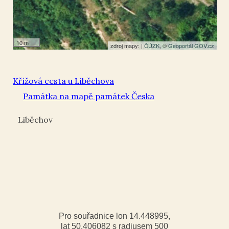
10 m
zdroj mapy: |
ČÚZK
, ©
Geoportál GOV.cz
Křížová cesta u Liběchova
Památka na mapě památek Česka
Liběchov
Pro souřadnice lon 14.448995,
lat 50.406082 s radiusem 500