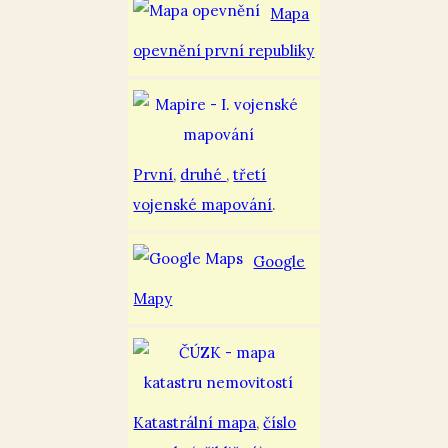
Mapa
opevnění první republiky
První
,
druhé
,
třetí
vojenské mapování
.
Google
Mapy
Katastrální mapa
,
číslo