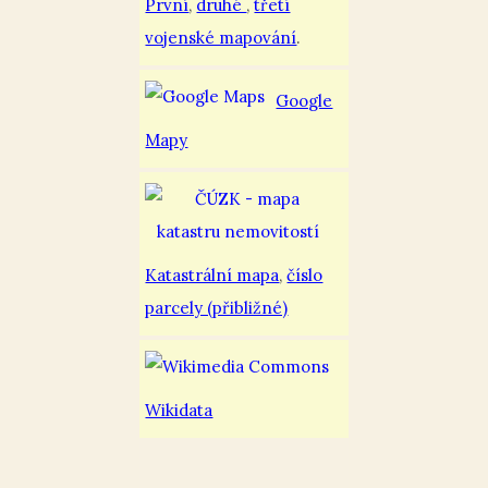
První
,
druhé
,
třetí
vojenské mapování
.
Google
Mapy
Katastrální mapa
,
číslo
parcely (přibližné)
Wikidata