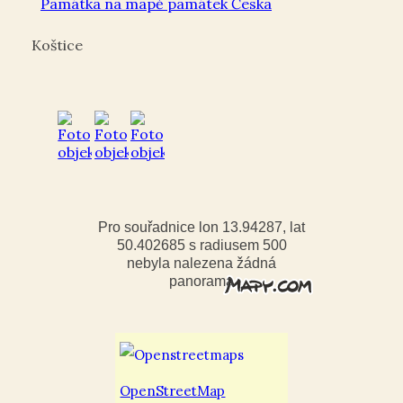
Památka na mapě památek Česka
Koštice
Pro souřadnice lon 13.94287, lat
50.402685 s radiusem 500
nebyla nalezena žádná
panorama
OpenStreetMap