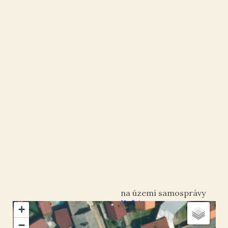
Koštice
+
okres Louny
−