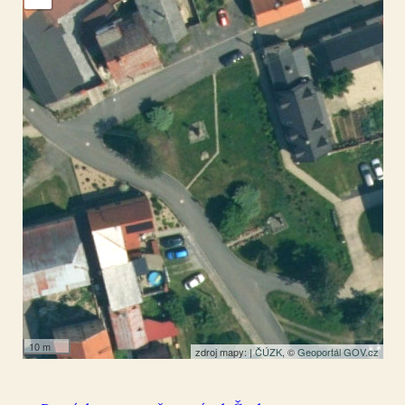
Koštice
50.402685
,
13.94287
Socha
10 m
zdroj mapy: |
ČÚZK
, ©
Geoportál GOV.cz