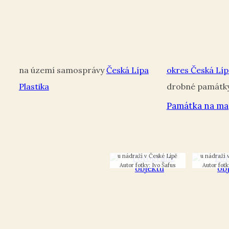
Česká Lípa
okres Česká Líp
Plastika
Památka na ma
Plastika Žulové Q v parku
Plastika Žul
u nádraží v České Lípě
u nádraží 
Autor fotky: Ivo Šafus
Autor fotk