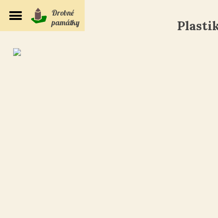
Drobné
památky
Plasti