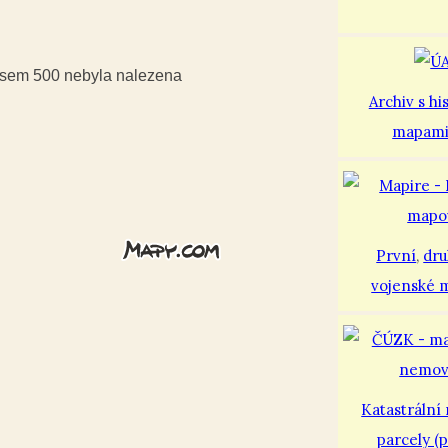
iusem 500 nebyla nalezena
Archiv s hi
mapam
První
,
dr
vojenské 
Katastrální
parcely (p