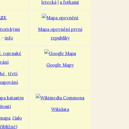
letecká
|
s fotkami
storickými
Mapa opevnění první
i
-
info
republiky
Google Mapy
uhé
,
třetí
mapování
.
Wikidata
 mapa
,
číslo
řibližné)