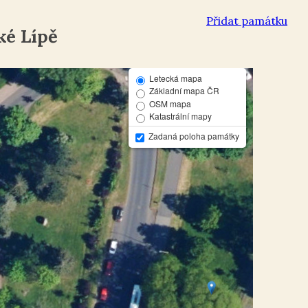
Přidat památku
ké Lípě
Letecká mapa
Základní mapa ČR
OSM mapa
Katastrální mapy
Zadaná poloha památky