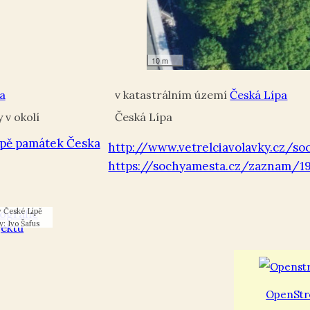
10 m
a
Česká Lípa
Česká Lípa
pě památek Česka
http://www.vetrelciavolavky.cz/so
https://sochyamesta.cz/zaznam/1
ové Q v parku
v České Lípě
y: Ivo Šafus
OpenStr