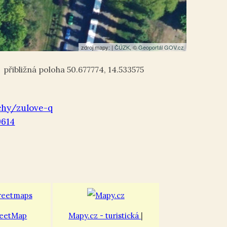
zdroj mapy: |
ČÚZK
, ©
Geoportál GOV.cz
50.677774
,
14.533575
chy/zulove-q
9614
eetMap
Mapy.cz - turistická
|