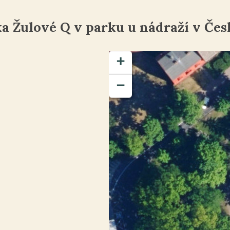
ka Žulové Q v parku u nádraží v Čes
+
−